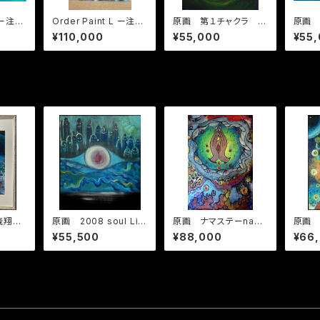
Order Paint L ー注文
原画 第１チャクラ 赤
原画 
制作 サイズ L
-First chakra Red
レンジ-
¥110,000
¥55,000
¥55
ra -S
rang
飛翔ー
原画 2008 soul Liv
原画 ナマステーnam
原画 m
期バー
e paint
asute
ousti
¥55,500
¥88,000
¥66
paint