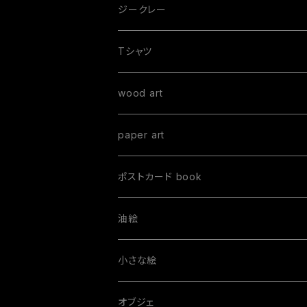
ジークレー
Tシャツ
手書きTシャツ
wood art
オーダーTシャツ
paper art
Mサイズ
プリントTシャツ
ポストカード book
油絵
order paint
小さな絵
S size
オブジェ