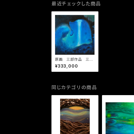
最近チェックした商品
原画 三部作品 三世
界
¥333,000
同じカテゴリの商品