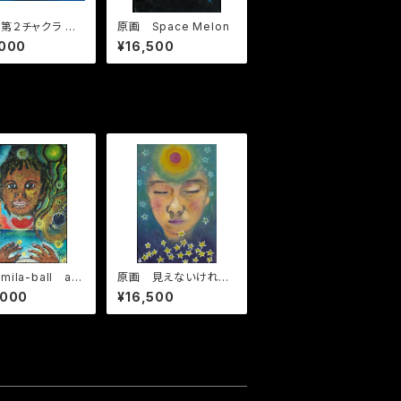
第２チャクラ オ
原画 Space Melon
Second chak
,000
¥16,500
vadhisthana-O
e
ila-ball ac
原画 見えないけれど
c reggae live
あるんだよ。
,000
¥16,500
ing