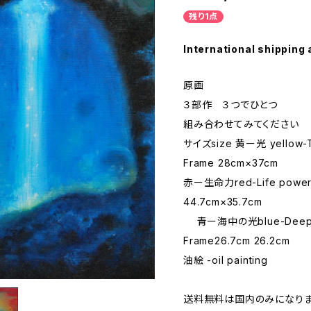
残り1点
International shipping 
原画
３部作 ３つでひとつ
組み合わせてみてください
サイズsize 黄ー光 yellow-T
Frame 28cm×37cm
赤ー生命力red-Life power
44.7cm×35.7cm
青ー海中の光blue-Deep li
Frame26.7cm 26.2cm
油絵 -oil painting
送料無料は国内のみになりま