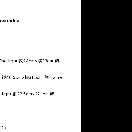
available
he light 縦24cm×横33cm 額
 縦40.5cm×横31.5cm 額Frame
ght 縦22.5cm×22.1cm 額
す。