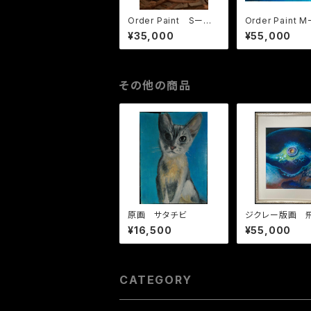
Order Paint Sー注
Order Paint Mー注文
文制作 サイズS
販売 サイズM
¥35,000
¥55,000
その他の商品
原画 サタチビ
ジクレー版画 
君をのせて 初
¥16,500
¥55,000
ジョン
CATEGORY