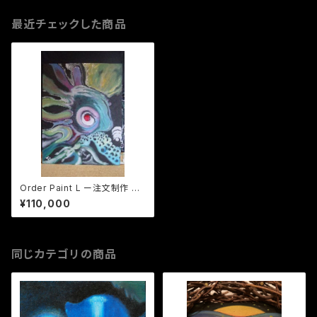
最近チェックした商品
Order Paint L ー注文制作 サ
イズ L
¥110,000
同じカテゴリの商品