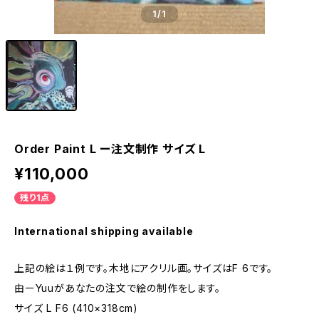
1
/1
Order Paint L ー注文制作 サイズ L
¥110,000
残り1点
International shipping available
上記の絵は１例です。木地にアクリル画。サイズはF 6です。
由ーYuuがあなたの注文で絵の制作をします。
サイズ L F6 (410×318cm)