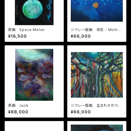
原画 Space Melon
ジクレー版画 母性 - Mother
hood
¥16,500
¥66,000
原画 Juck
ジクレー版画 生まれかわりの
森
¥88,000
¥66,000