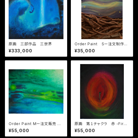
原画 三部作品 三世界
Order Paint Sー注文制作
サイズS
¥333,000
¥35,000
Order Paint Mー注文販売 サ
原画 第１チャクラ 赤 -First
イズM
chakra Red
¥55,000
¥55,000