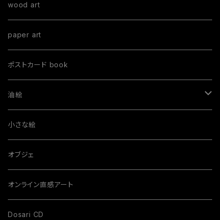
手書きTシャツ
wood art
オーダーTシャツ
paper art
Mサイズ
プリントTシャツ
ポストカード book
油絵
order paint
小さな絵
S size
オブジェ
M size
オンライン直感アート
L size
Dosari CD