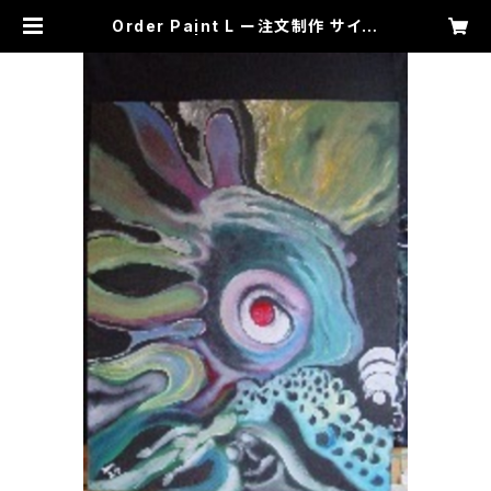
Order Paint L ー注文制作 サイズ
L | samadhiart