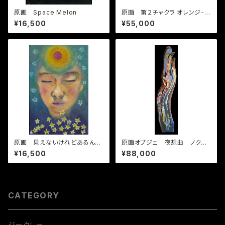
原画 Space Melon
原画 第２チャクラ オレンジ-S
econd chakra -Svadhistha
¥16,500
¥55,000
na-Orange
原画 見えないけれどあるんだ
原画オブジェ 夜想曲 ノクタ
よ。
ーン-Nocturne
¥16,500
¥88,000
CATEGORY
ジークレー