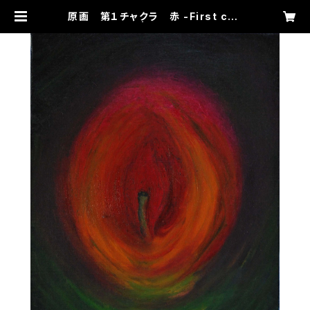
原画 第１チャクラ 赤 -First cha
kra Red | samadhiart