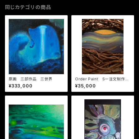
同じカテゴリの商品
原画 三部作品 三世界
Order Paint Sー注文制作
サイズS
¥333,000
¥35,000