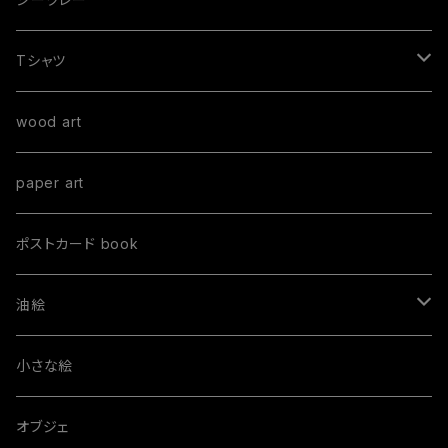
Tシャツ
手書きTシャツ
wood art
オーダーTシャツ
paper art
Mサイズ
プリントTシャツ
ポストカード book
油絵
order paint
小さな絵
S size
オブジェ