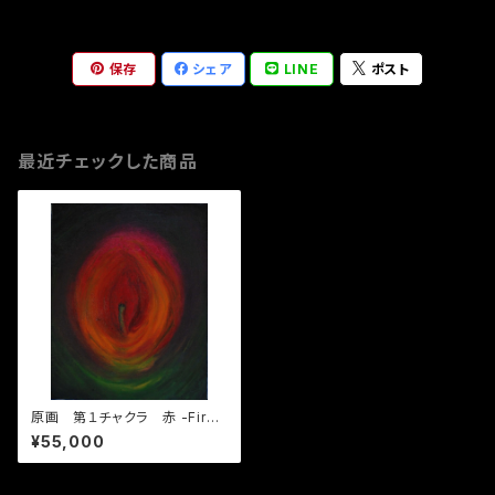
保存
シェア
LINE
ポスト
最近チェックした商品
原画 第１チャクラ 赤 -First
chakra Red
¥55,000