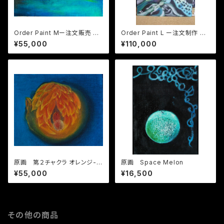
Order Paint Mー注文販売 サ
Order Paint L ー注文制作 サ
イズM
イズ L
¥55,000
¥110,000
原画 第２チャクラ オレンジ-S
原画 Space Melon
econd chakra -Svadhistha
¥55,000
¥16,500
na-Orange
その他の商品