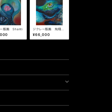
ー版画 Shanti
ジクレー版画 飛翔ー
君をのせて
,000
¥66,000