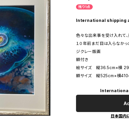
残り1点
International shipping 
色々な出来事を受け入れて、
１０年前まだ目は入らなかっ
ジクレー版画
額付き
絵サイズ 縦36.5cm×横 29
額サイズ 縦525cm×横410
Internationa
Ad
日本国内