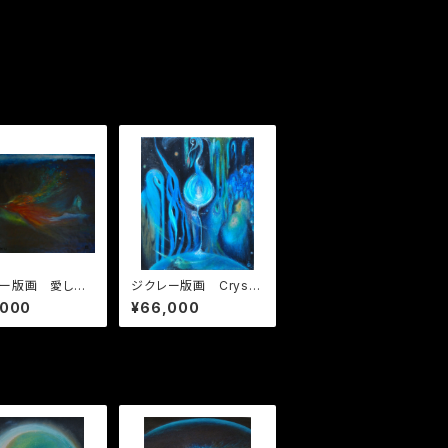
ー版画 愛して
ジクレー版画 Crysta
l
,000
¥66,000