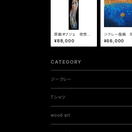
原画オブジェ 夜想
ジクレー版画 母
曲 ノクターン-Noctu
Motherhood
¥88,000
¥66,000
rne
CATEGORY
ジークレー
Tシャツ
手書きTシャツ
wood art