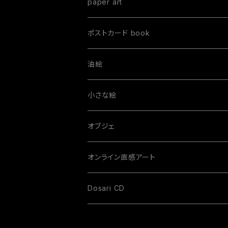
オーダーTシャツ
paper art
Mサイズ
プリントTシャツ
ポストカード book
油絵
order paint
小さな絵
S size
オブジェ
M size
オンライン直感アート
L size
Dosari CD
size