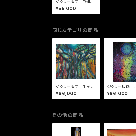
ジクレー版画 飛翔ー
君をのせて 初期バー
¥55,000
ジョン
同じカテゴリの商品
ジクレー版画 生まれ
ジクレー版画 L
かわりの森
r's Rock - 
¥66,000
¥66,000
その他の商品