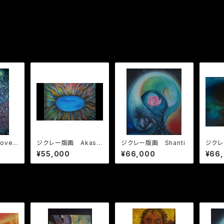
ove
ジクレー版画 Akashi
ジクレー版画 Shanti
ジクレ
唄う
c Record アカシッ
る
¥55,000
¥66,000
¥66
クレコード