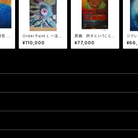
性 -
Order Paint L ー注文
原画 許すということ
ジクレ
制作 サイズ L
ーI permit
¥110,000
¥77,000
¥66